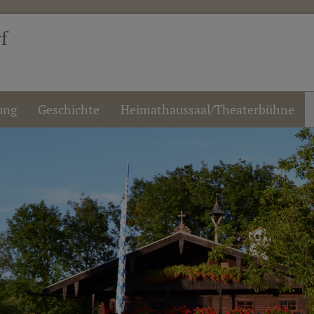
f
ung
Geschichte
Heimathaussaal/Theaterbühne