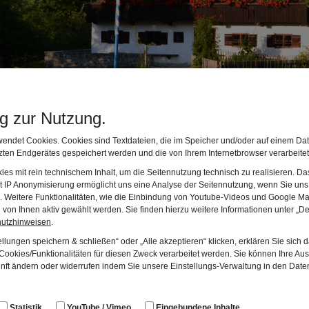
ng zur Nutzung.
endet Cookies. Cookies sind Textdateien, die im Speicher und/oder auf einem Dat
sere Museumsleute
ten Endgerätes gespeichert werden und die von Ihrem Internetbrowser verarbeite
es mit rein technischem Inhalt, um die Seitennutzung technisch zu realisieren. 
t IP Anonymisierung ermöglicht uns eine Analyse der Seitennutzung, wenn Sie uns 
wölfköpfige Gruppe aus den Reihen des Trachtenvereins betreu
en. Weitere Funktionalitäten, wie die Einbindung von Youtube-Videos und Google Ma
. Die Leitung haben Peter Fortner (stehend, dritter von links
von Ihnen aktiv gewählt werden. Sie finden hierzu weitere Informationen unter „De
hutzhinweisen
.
Hausstetter (stehend, fünfter von links) übernommen. Vor Pet
llungen speichern & schließen“ oder „Alle akzeptieren“ klicken, erklären Sie sich 
r, sitzend, Museumsgründer Peter Reisner.
ookies/Funktionalitäten für diesen Zweck verarbeitet werden. Sie können Ihre Aus
unft ändern oder widerrufen indem Sie unsere Einstellungs-Verwaltung in den Dat
Statistik
YouTube / Vimeo
Eingebundene Inhalte