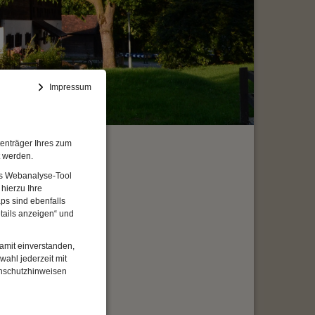
Impressum
enträger Ihres zum
t werden.
Das Webanalyse-Tool
hierzu Ihre
t das
ps sind ebenfalls
) und
tails anzeigen“ und
er
damit einverstanden,
wahl jederzeit mit
enschutzhinweisen