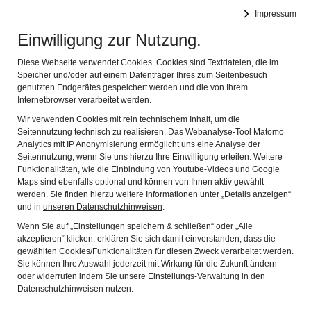
Bauernhausmuseum Rohrdorf
Impressum
Navig
im Achentaler Heimathaus
Einwilligung zur Nutzung.
Diese Webseite verwendet Cookies. Cookies sind Textdateien, die im
Speicher und/oder auf einem Datenträger Ihres zum Seitenbesuch
genutzten Endgerätes gespeichert werden und die von Ihrem
Internetbrowser verarbeitet werden.
Wir verwenden Cookies mit rein technischem Inhalt, um die
Seitennutzung technisch zu realisieren. Das Webanalyse-Tool Matomo
Analytics mit IP Anonymisierung ermöglicht uns eine Analyse der
Seitennutzung, wenn Sie uns hierzu Ihre Einwilligung erteilen. Weitere
Funktionalitäten, wie die Einbindung von Youtube-Videos und Google
Herzlich Willkommen
Maps sind ebenfalls optional und können von Ihnen aktiv gewählt
werden. Sie finden hierzu weitere Informationen unter „Details anzeigen“
und in
unseren Datenschutzhinweisen
.
... auf unserer Internetseite.
Wenn Sie auf „Einstellungen speichern & schließen“ oder „Alle
akzeptieren“ klicken, erklären Sie sich damit einverstanden, dass die
Seit über 35 Jahren besteht nun das Bauernhausmuseum im
gewählten Cookies/Funktionalitäten für diesen Zweck verarbeitet werden.
Achentaler Heimathaus. Seit dem 2. Mai 2026 ist unser
Sie können Ihre Auswahl jederzeit mit Wirkung für die Zukunft ändern
oder widerrufen indem Sie unsere Einstellungs-Verwaltung in den
Museum bis in den Herbst wie üblich samstags geöffnet;
Datenschutzhinweisen nutzen.
dieses Jahr wieder mit einer neuen Sonderausstellung